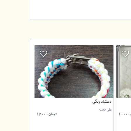
دستبند رنگی
علی بافت
1
تومان15000