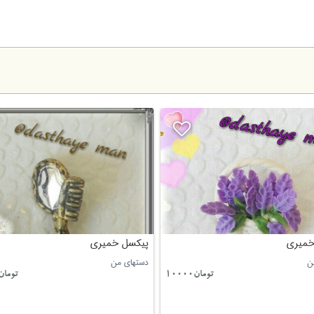
خمیری
پیکسل خمیری
ن
دستهای من
تومان10000
تومان0000