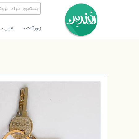
زیورآلات
بانوان