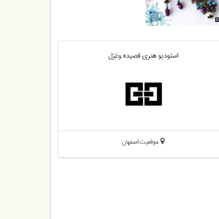
استودیو هنری قصیده وغزل
موقعیت:اصفهان