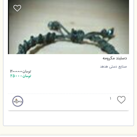
دستبند مکرومه
صنایع دستی هدهد
تومان
30000
تومان25000
1