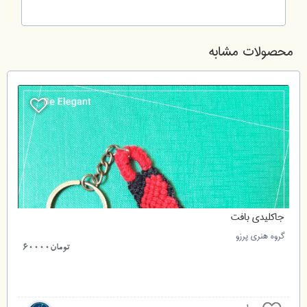
محصولات مشابه
جاکلیدی بافت
گروه هنری پرزو
3
تومان60000