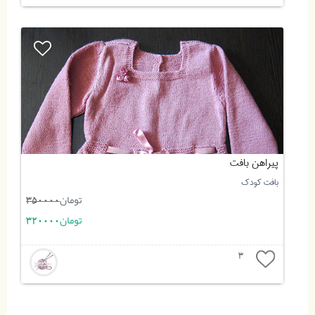
پیراهن بافت
بافت کودک
تومان
350000
تومان
320000
3