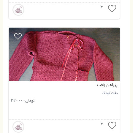
3
پیراهن بافت
بافت کودک
تومان
320000
3