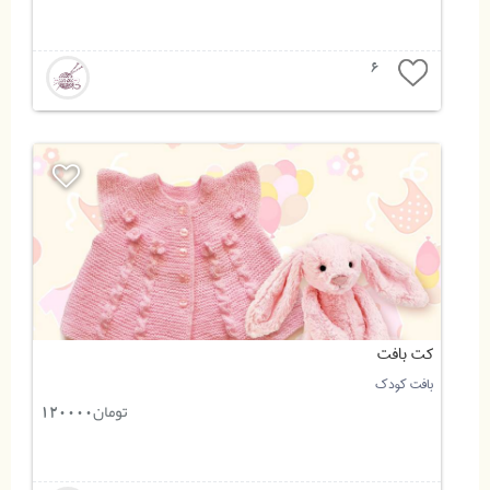
6
کت بافت
بافت کودک
تومان
120000