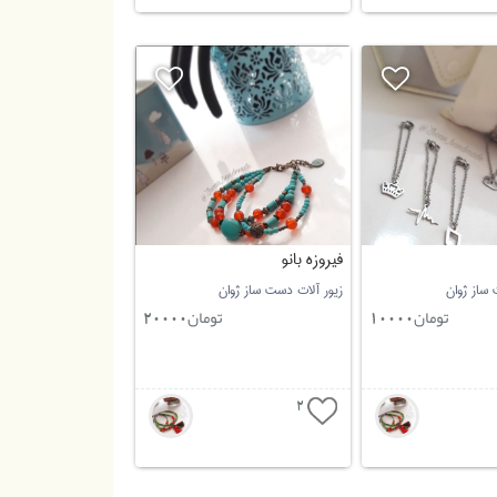
فیروزه بانو
 ساز ژوان
زیور آلات دست ساز ژوان
تومان
تومان
20000
10000
2