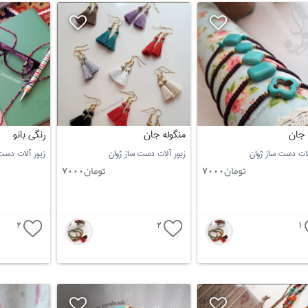
 جان
منگوله جان
رنگی بانو
لات دست ساز ژوان
زیور آلات دست ساز ژوان
زیور آلات دست
تومان
تومان
7000
7000
2
2
1