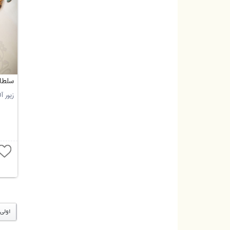
سلطان
زیور آ
اولی