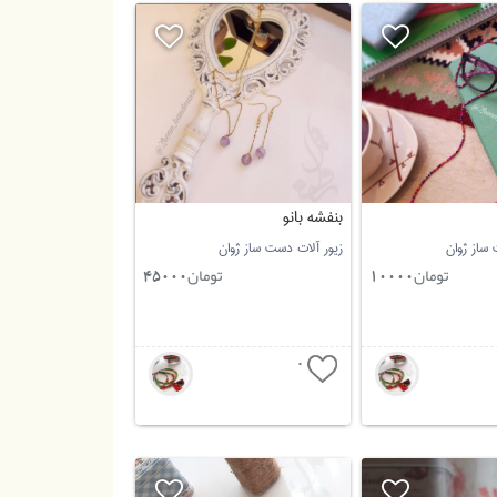
بنفشه بانو
 ساز ژوان
زیور آلات دست ساز ژوان
تومان
تومان
45000
10000
0