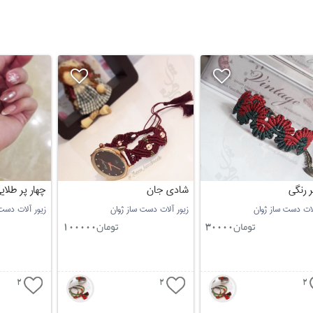
ر رنگی
شادی جان
چهار پر طلای
لات دست ساز ژوان
زیور آلات دست ساز ژوان
زیور آلات دست
تومان
تومان
100000
30000
2
2
2