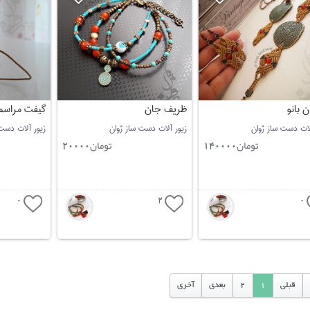
 بانو
ظریف جان
گیفت مراسم
لات دست ساز ژوان
زیور آلات دست ساز ژوان
زیور آلات دست
تومان
تومان
20000
140000
0
2
0
قبلی
1
2
بعدی
آخری