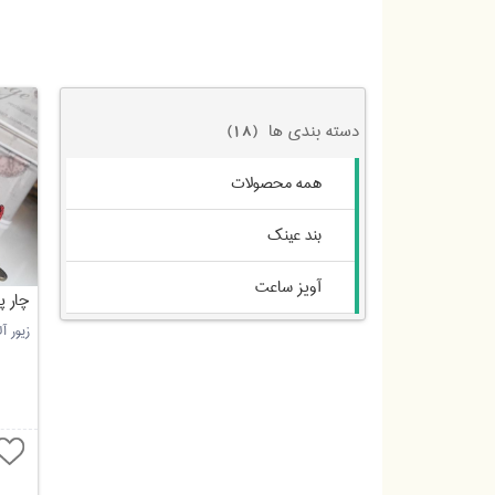
دسته بندی ها
(18)
همه محصولات
بند عینک
آویز ساعت
چار پ
زیور آ