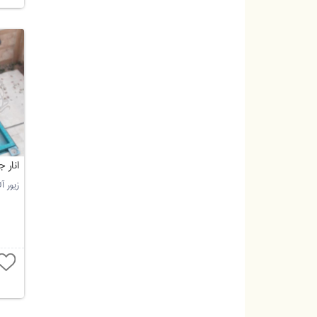
انار 
زیور آ