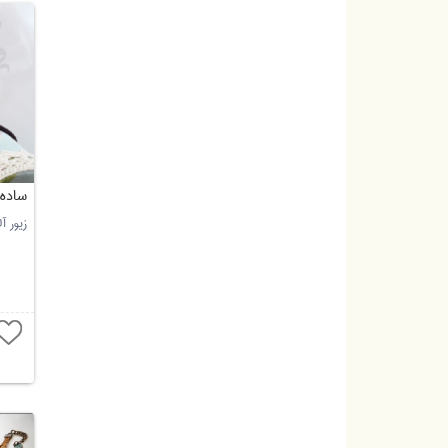
ساده
زیور آ