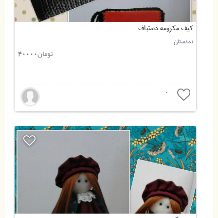
کیف مکرومه دستباف
نمدستان
تومان
40000
0