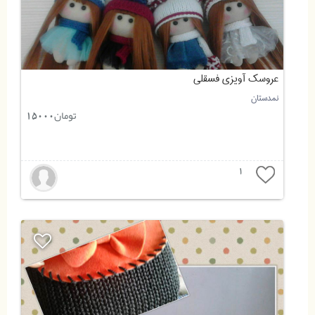
عروسک آویزی فسقلی
نمدستان
تومان
15000
1