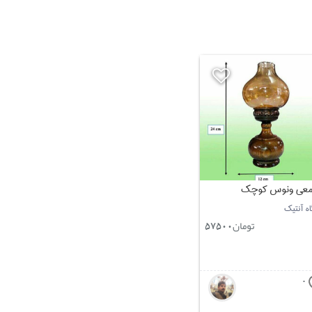
عی ونوس کوچک
ه آنتیک
تومان
57500
0