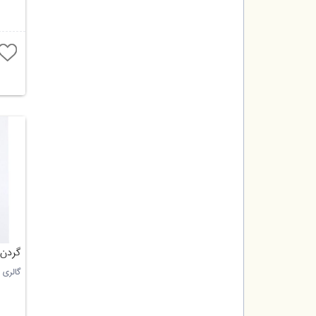
گردن 
گالری 