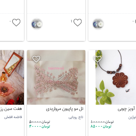
0
1
0
آویز چوبی
تل مو پاپیون مرواریدی
هفت سین رز
نوژین
تاج رویایی
فاطمه افضلی
تومان
100000
تومان
50000
تومان85000
تومان40000