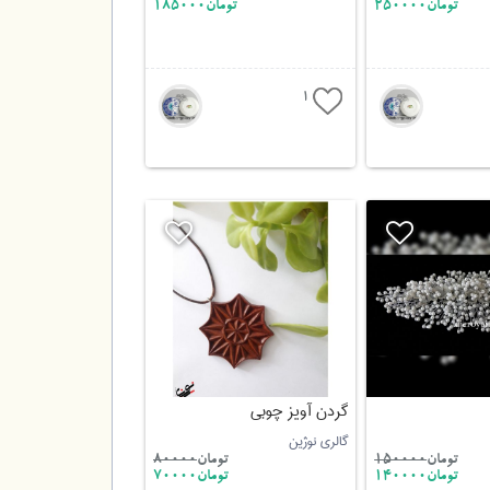
تومان250000
تومان185000
1
گردن آویز چوبی
گالری نوژین
تومان
150000
تومان
80000
تومان140000
تومان70000