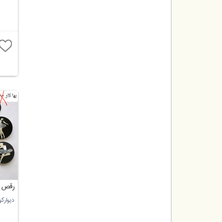
رقص ب
دیوارک