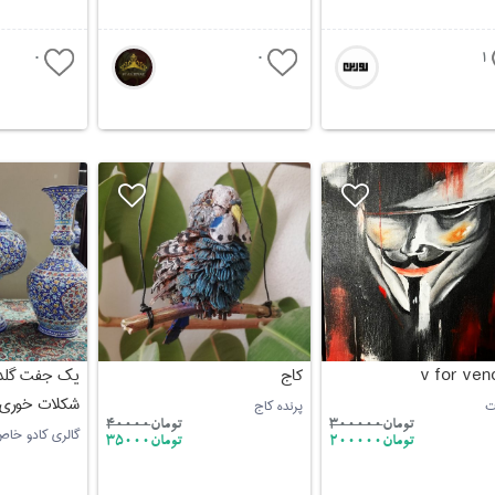
0
0
1
v for ven
کاج
شکلات خوری سا
ت
پرنده کاج
تومان
300000
تومان
40000
گالری کادو خا
تومان200000
تومان35000