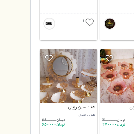
1
ین
هفت سین رزینی
فاطمه افضلی
تومان
300000
تومان
690000
تومان270000
تومان650000