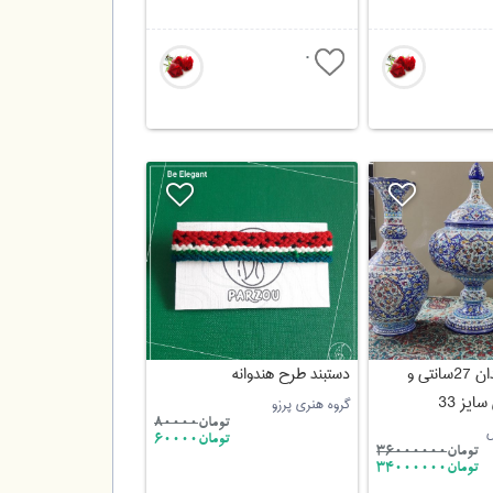
0
یک جفت گلدان 27سانتی و
دستبند طرح هندوانه
یز 33
گروه هنری پرزو
تومان
80000
ص
تومان60000
تومان
36000000
تومان34000000