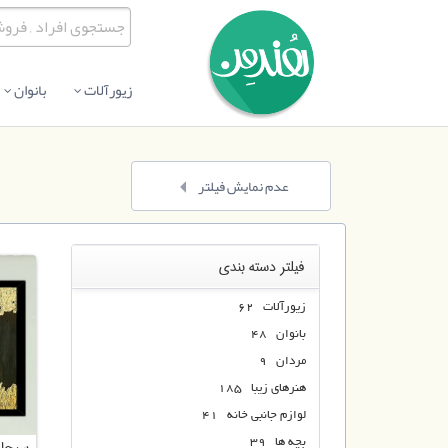
زیورآلات
بانوان
عدم نمایش فیلتر
فیلتر دسته بندی
زیورآلات 62
بانوان 48
مردان 9
هنرهای زیبا 185
لوازم جانبی خانه 41
بچه ها 39