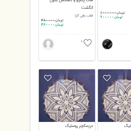
ست پانچو و دستکش بدون
انگشت
تومان
1000000
قلاب بافی کارا
تومان900000
تومان
480000
تومان460000
1
تیک
دریمکچر روستیک