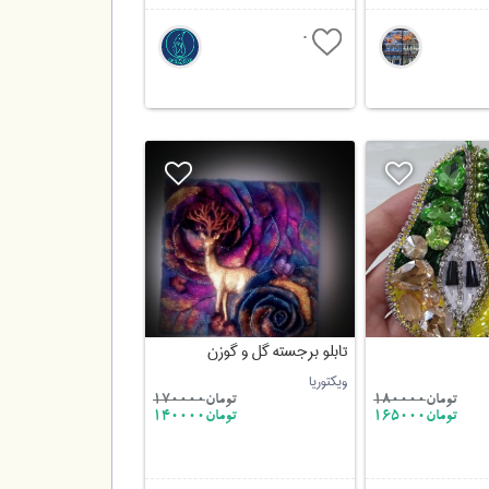
0
تابلو برجسته گل و گوزن
ویکتوریا
تومان
180000
تومان
170000
تومان165000
تومان140000