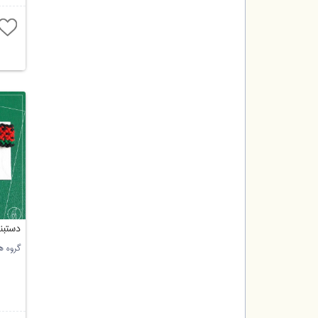
دستبن
گروه ه