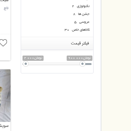
سبحان
تکنولوژی 2
تاج
جشن ها 8
عروسی 5
کالاهای خاص 30
فیلتر قیمت
900 000تومان
2 000تومان
سویشر