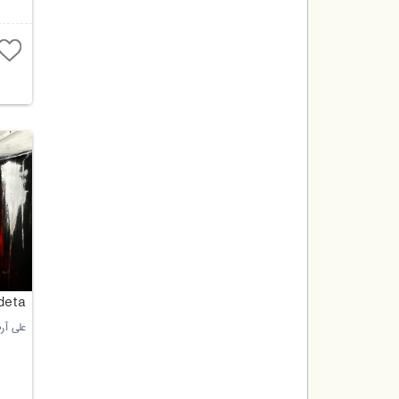
deta
علی آر