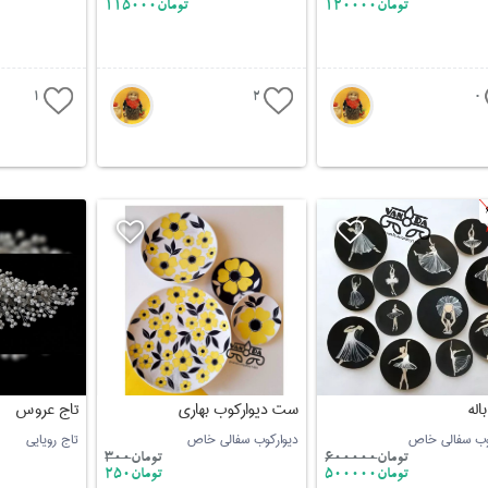
تومان120000
تومان115000
1
2
0
اله
ست دیوارکوب بهاری
تاج عروس
وب سفالی خاص
دیوارکوب سفالی خاص
تاج رویایی
تومان
600000
تومان
300
تومان500000
تومان250