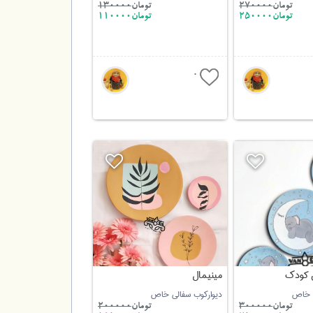
تومان
270000
تومان
130000
تومان250000
تومان110000
0
ق کودک
مینیمال
ی خاص
دیوارکوب سفالی خاص
تومان
300000
تومان
200000