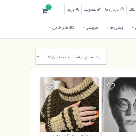
0
درباره ما
عضویت
ورود
جشن ها
عروسی
کالاهای خاص