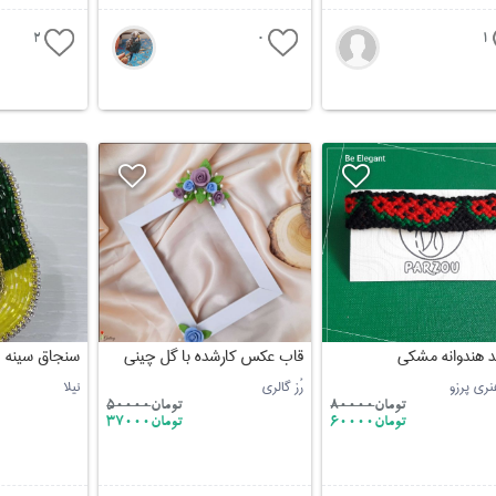
2
0
1
د هندوانه مشکی
قاب عکس کارشده با گل چینی
سنجاق سینه
نری پرزو
رُز گالری
نیلا
تومان
80000
تومان
50000
تومان60000
تومان37000