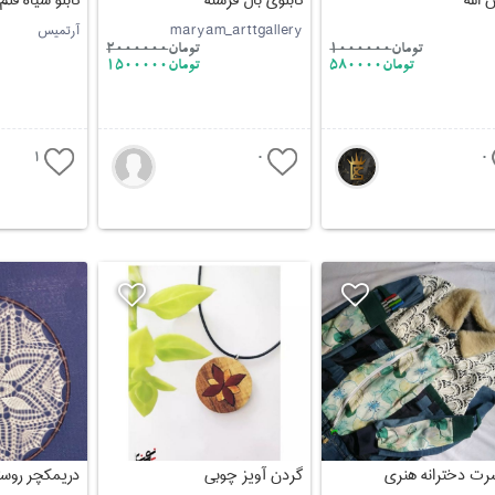
 الله
تابلوی بال فرشته
تابلو سیاه قلم
maryam_arttgallery
آرتمیس
تومان
1000000
تومان
2000000
تومان580000
تومان1500000
1
0
0
ت دخترانه هنری
گردن آویز چوبی
دریمکچر روس