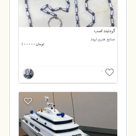
گردنبند اسب
صنایع هنری اروند
تومان100000
0