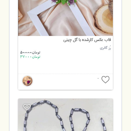
قاب عکس کارشده با گل چینی
رُز گالری
تومان
50000
تومان37000
0