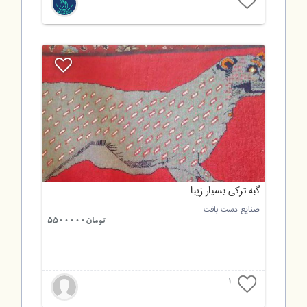
گبه ترکی بسیار زیبا
صنایع دست بافت
تومان5500000
1