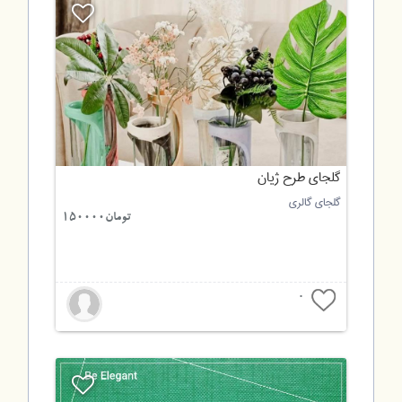
گلجای طرح ژیان
گلجای گالری
تومان150000
0