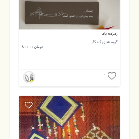
زمزمه باد
گروه هنری گاه گذر
تومان80000
0