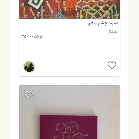
اسپند چشم ونظر
دستکار
تومان35000
0