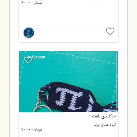
تومان60000
0
جاکلیدی بافت
گروه هنری پرزو
تومان70000