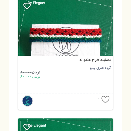
دستبند طرح هندوانه
گروه هنری پرزو
تومان
80000
تومان60000
0