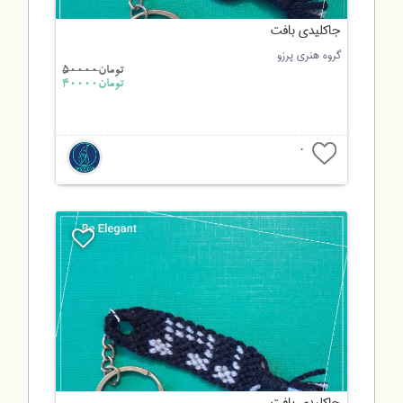
جاکلیدی بافت
گروه هنری پرزو
تومان
50000
تومان40000
0