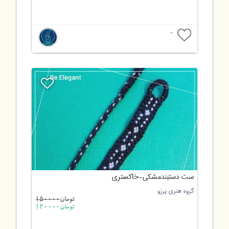
0
ست دستبندمشکی-خاکستری
گروه هنری پرزو
تومان
150000
تومان120000