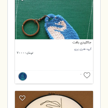
جاکلیدی بافت
گروه هنری پرزو
تومان70000
0