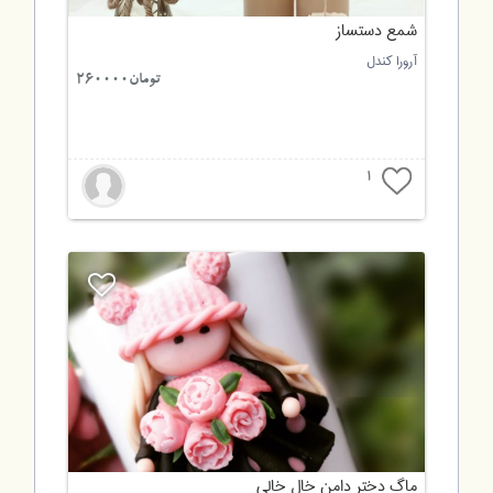
شمع دستساز
آرورا کندل
تومان260000
1
ماگ دختر دامن خال خالی