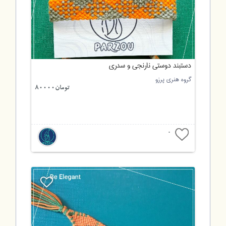
دستبند دوستی نارنجی و سدری
گروه هنری پرزو
تومان80000
0