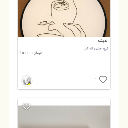
اندیشه
گروه هنری گاه گذر
تومان150000
0