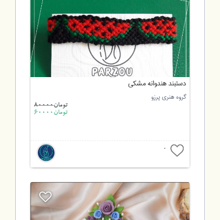
دستبند هندوانه مشکی
گروه هنری پرزو
تومان
80000
تومان60000
0