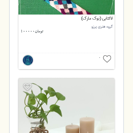
لاکتابی (بوک مارک)
گروه هنری پرزو
تومان100000
0