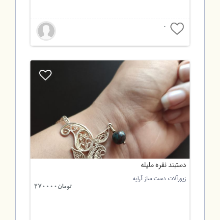
0
دستبند نقره ملیله
زیورآلات دست ساز آرایه
تومان270000