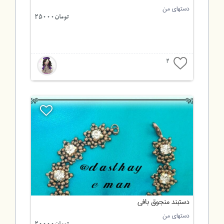
دستهای من
تومان25000
2
دستبند منجوق بافی
دستهای من