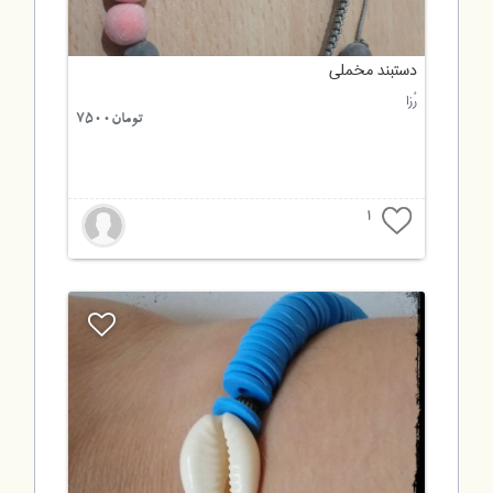
دستبند مخملی
رُزا
تومان7500
1