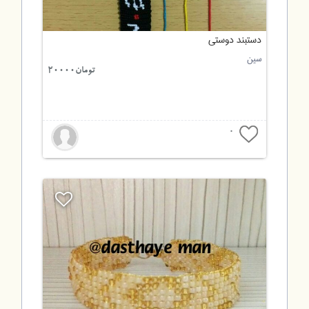
دستبند دوستی
سین
تومان20000
0