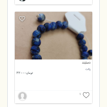
دستبند
پالت
تومان32000
1