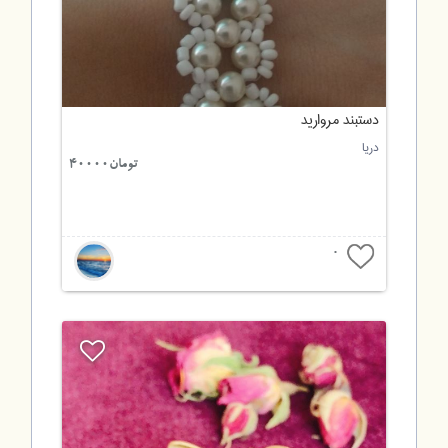
دستبند مروارید
دریا
تومان40000
0