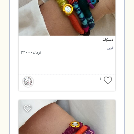
دستبند
فرین
تومان32000
1