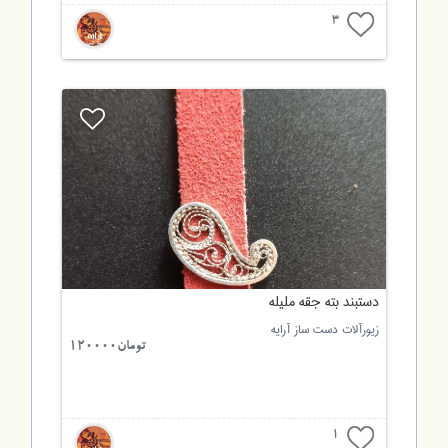
3
دستبند بته جقه ملیله
زیورآلات دست ساز آرایه
تومان120000
1