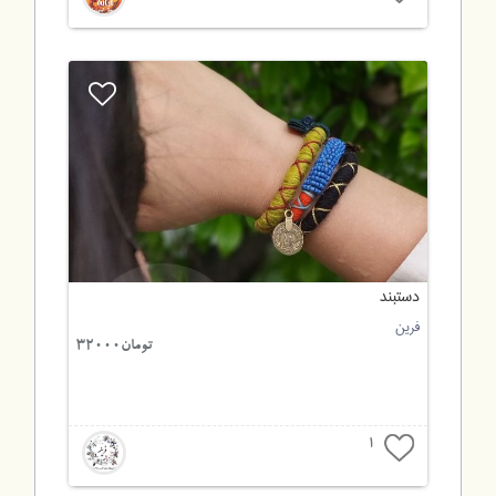
دستبند
فرین
تومان32000
1