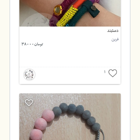
دستبند
فرین
تومان38000
1