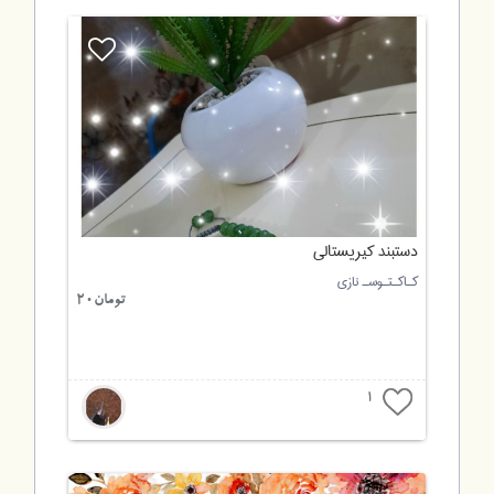
دستبند کیریستالی
کـاکـتـوسـ نازی
تومان20
1