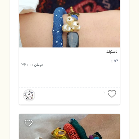
دستبند
فرین
تومان32000
1