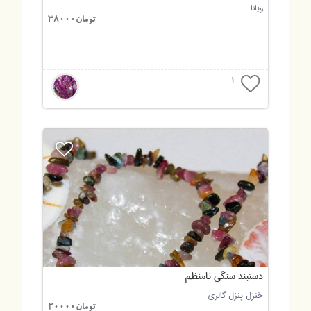
ویانا
تومان38000
1
دستبند سنگی نامنظم
خنزل پنزل گالری
تومان20000