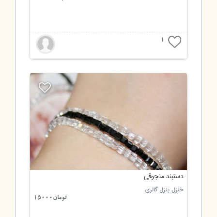
1
دستبند منجوقی
خنزل پنزل گالری
تومان15000