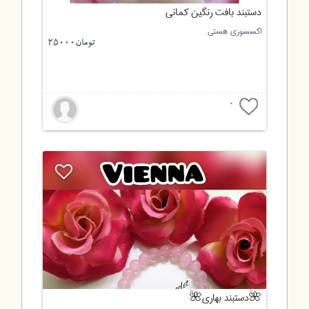
دستبند بافت رنگین کمانی
اکسسوری هستی
تومان25000
0
🌺دستبند بهاری🌺