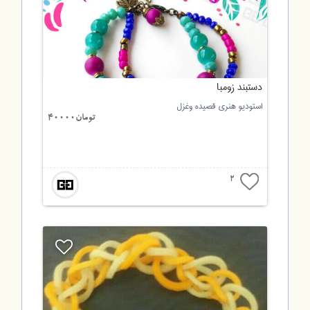
دستبند زومبا
استودیو هنری قصیده وغزل
تومان40000
2