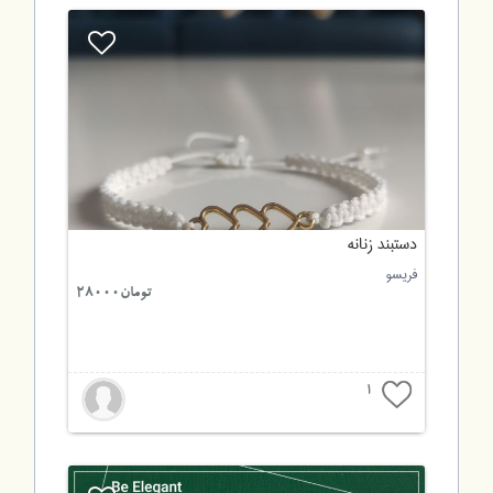
دستبند زنانه
فریسو
تومان28000
1