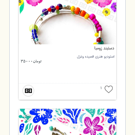
دستبند زومبا
استودیو هنری قصیده وغزل
تومان35000
1