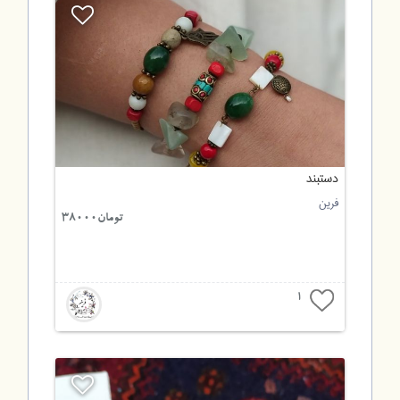
دستبند
فرین
تومان38000
1