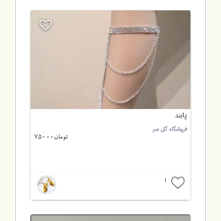
پابند
فروشگاه گل سر
تومان75000
1