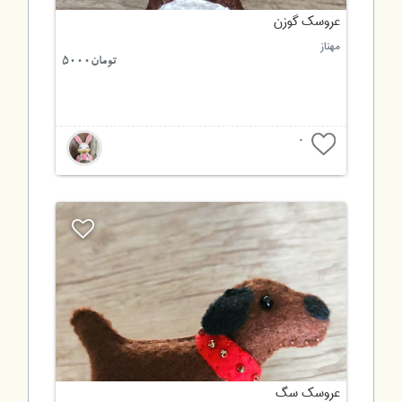
عروسک گوزن
مهناز
تومان5000
0
عروسک سگ