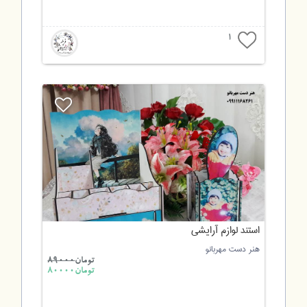
1
استند لوازم آرایشی
هنر دست مهربانو
تومان
89000
تومان80000