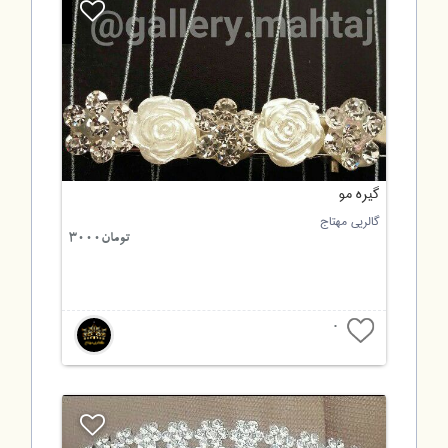
گیره مو
گالریی مهتاج
تومان3000
0