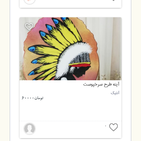
آینه طرح سرخپوست
آنتیک
تومان60000
0