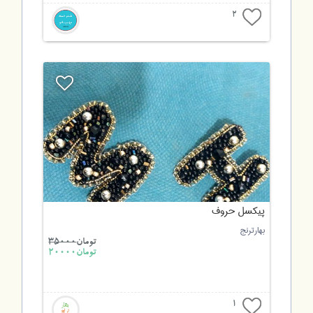
2
پیکسل حروف
بهارترنج
تومان
35000
تومان20000
1