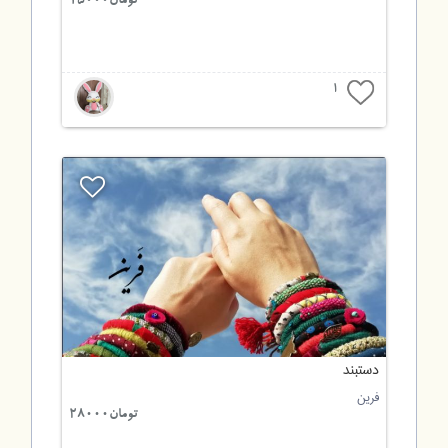
تومان15000
1
دستبند
فرین
تومان28000