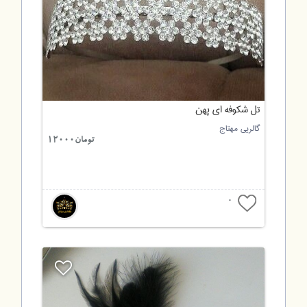
تل شکوفه ای پهن
گالریی مهتاج
تومان12000
0