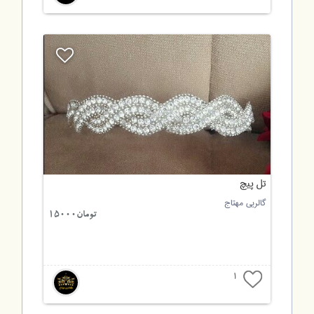
تل پیچ
گالریی مهتاج
تومان15000
1