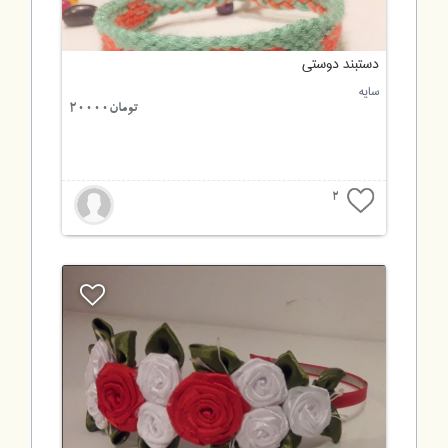
دستبند دوستی
سایه
تومان20000
2