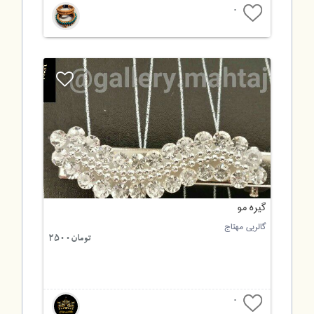
0
گیره مو
گالریی مهتاج
تومان2500
0