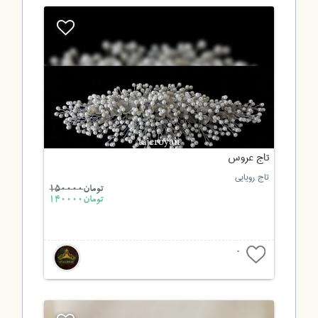
تاج عروس
تاج رویایی
تومان
150000
تومان140000
0