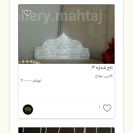
تاج شماره ۳
گالریی مهتاج
تومان20000
1