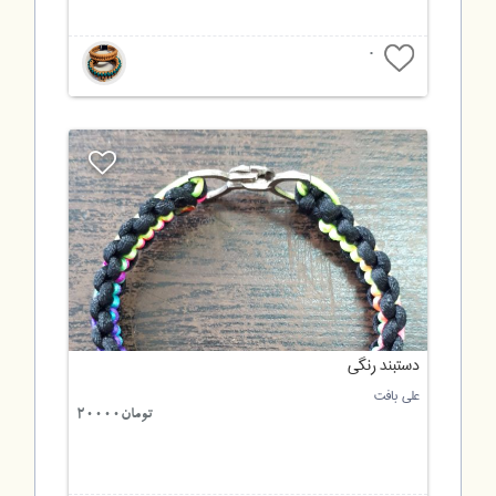
0
دستبند رنگی
علی بافت
تومان20000