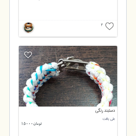
2
دستبند رنگی
علی بافت
تومان15000