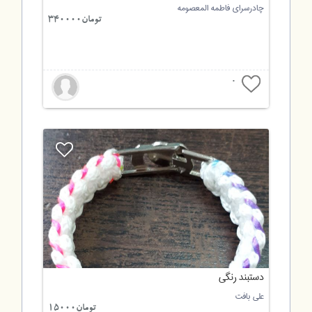
چادرسرای فاطمه المعصومه
تومان340000
0
دستبند رنگی
علی بافت
تومان15000