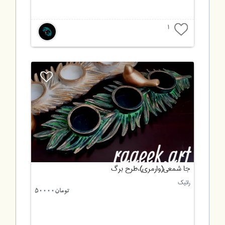
1
جا شمعی(وارمری)،طرح برگ
رائیک
تومان50000