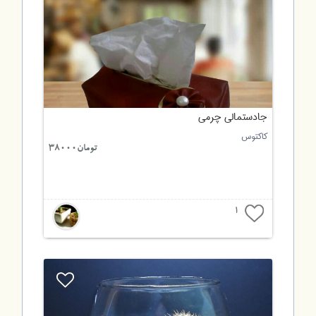
جادستمالی چرمی
کاکتوس
تومان38000
1