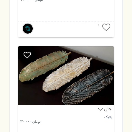
تومان170000
1
جای عود
رائیک
تومان30000