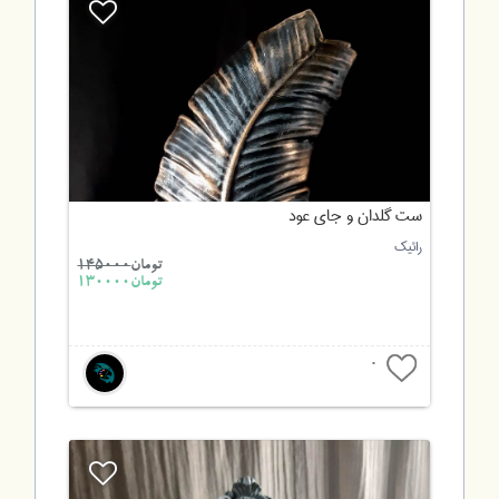
ست گلدان و جای عود
رائیک
تومان
145000
تومان130000
0