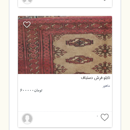
تابلو فرش دستباف
ماهور
تومان600000
0