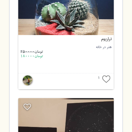
تراریوم
هنر در خانه
تومان
250000
تومان180000
1