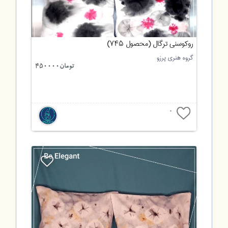
روکوسنی ترگال (محصول ۷۴۵)
گروه هنری پرزو
تومان450000
0