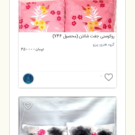
روکوسنی جفت شانتن (محصول ۷۴۶)
گروه هنری پرزو
تومان450000
0