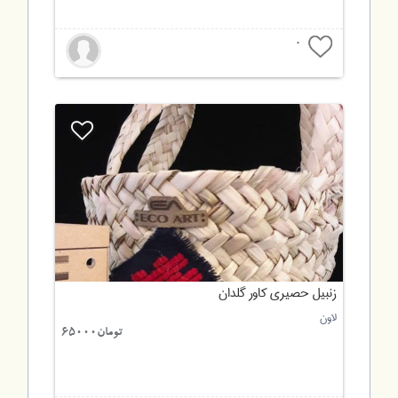
0
زنبیل حصیری کاور گلدان
لاون
تومان65000