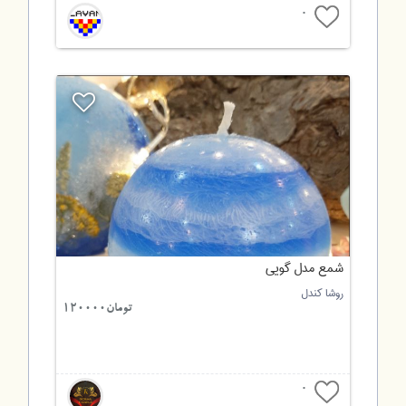
0
شمع مدل گویی
روشا کندل
تومان120000
0