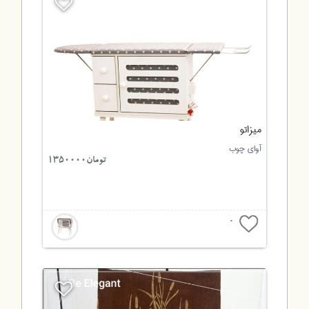
میزاتو
آوای چوب
تومان1350000
0