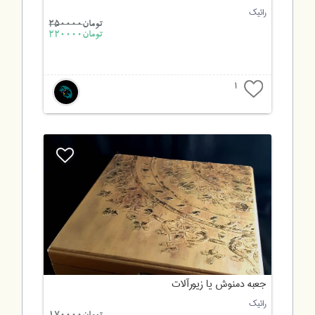
رائیک
تومان
250000
تومان220000
1
جعبه دمنوش یا زیورآلات
رائیک