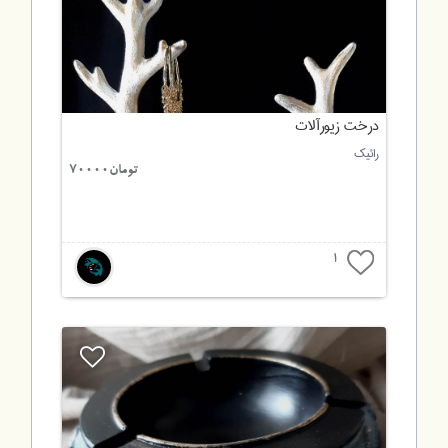
درخت زیورآلات
رائیک
تومان70000
1