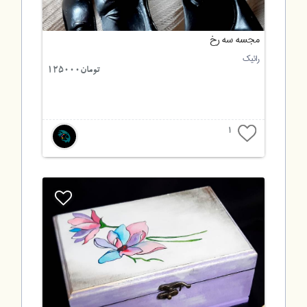
مجسه سه رخ
رائیک
تومان125000
1