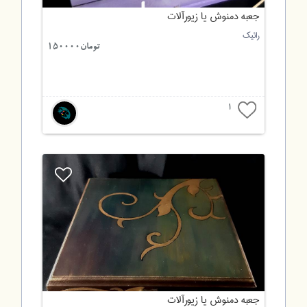
جعبه دمنوش یا زیورآلات
رائیک
تومان150000
1
جعبه دمنوش یا زیورآلات