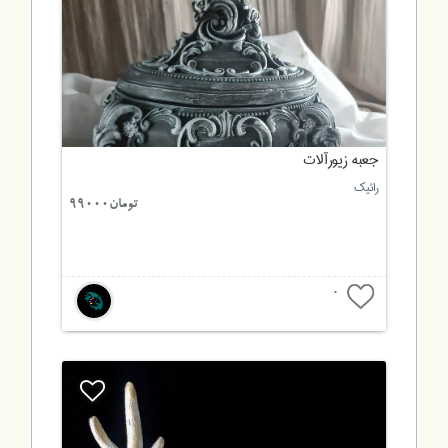
جعبه زیورآلات
رائیک
تومان99000
0