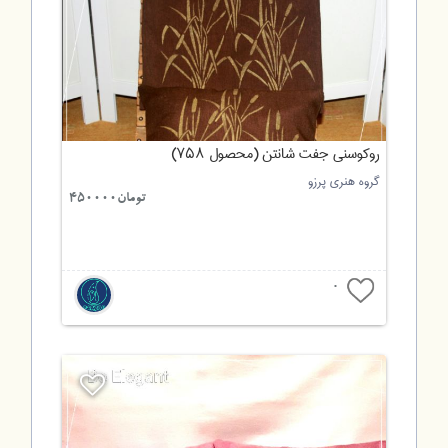
روکوسنی جفت شانتن (محصول ۷۵۸)
گروه هنری پرزو
تومان450000
0