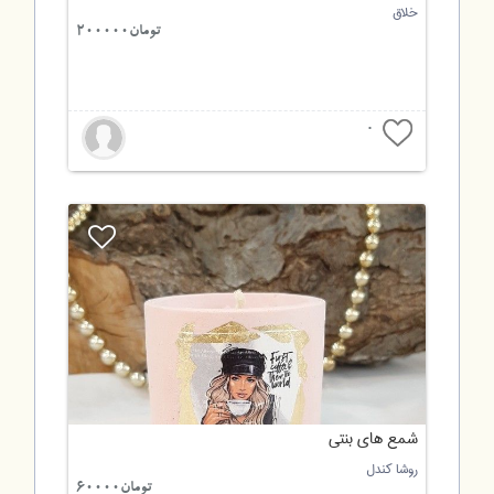
خلاق
تومان200000
0
شمع های بنتی
روشا کندل
تومان60000