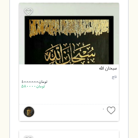
سبحان الله
تاج
تومان
1000000
تومان580000
0