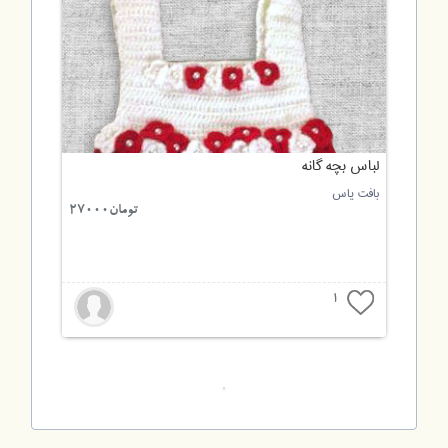
لباس بچه گانه
بافت یاس
تومان27000
1