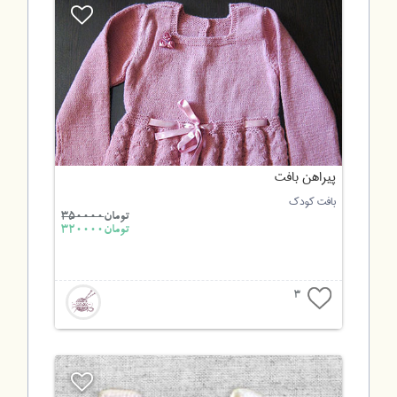
پیراهن بافت
بافت کودک
تومان
350000
تومان320000
3