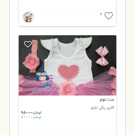
2
ست توتو
گالری رنگی دلارام
تومان
95000
تومان80000