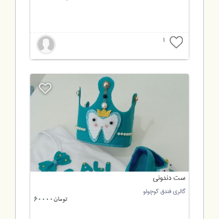
1
ست دندونی
گالری فندق کوچولو
تومان60000