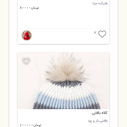
هنرکده مینا
تومان80000
2
کلاه بافتنی
بافتنی_تار و پود
تومان100000