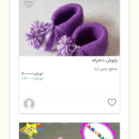
پاپوش دخترانه
صنایع دستی ارتا
تومان
20000
تومان18000
0