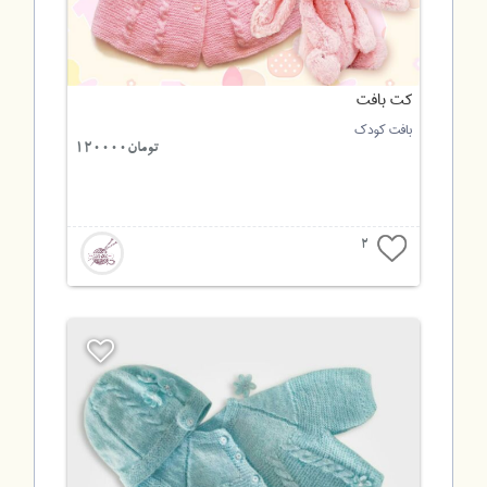
کت بافت
بافت کودک
تومان120000
2