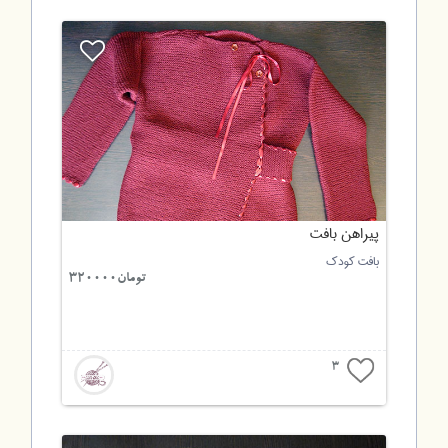
پیراهن بافت
بافت کودک
تومان320000
3