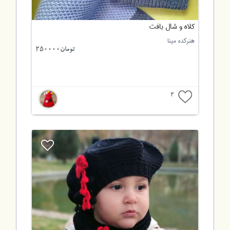
کلاه و شال بافت
هنرکده مینا
تومان250000
2