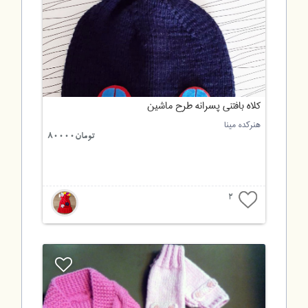
کلاه بافتنی پسرانه طرح ماشین
هنرکده مینا
تومان80000
2