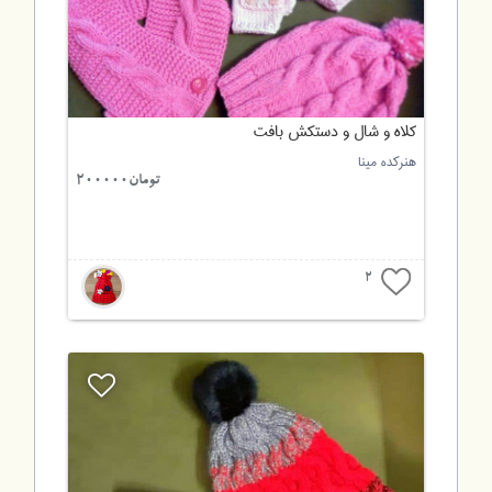
کلاه و شال و دستکش بافت
هنرکده مینا
تومان200000
2