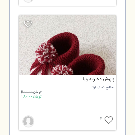
پاپوش دخترانه زیبا
صنایع دستی ارتا
تومان
20000
تومان18000
2