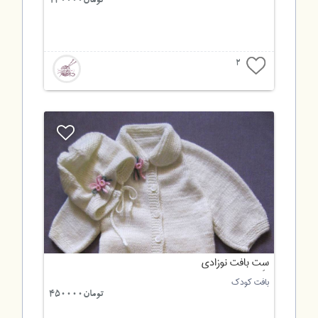
تومان140000
2
سِت بافت نوزادی
بافت کودک
تومان450000