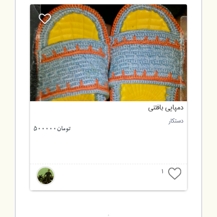
دمپایی بافتنی
دستکار
تومان500000
1