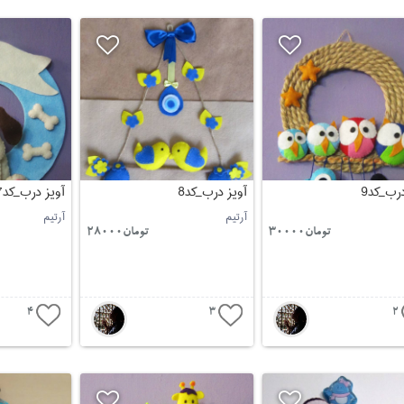
درب_کد9
آویز درب_کد8
آویز درب_کد7
آرتیم
آرتیم
تومان30000
تومان28000
4
3
2