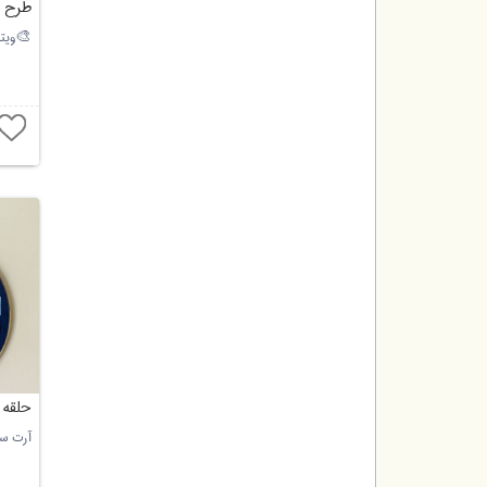
طرح ا
ویتراکده یلدا🎨
حلقه 
آرت س