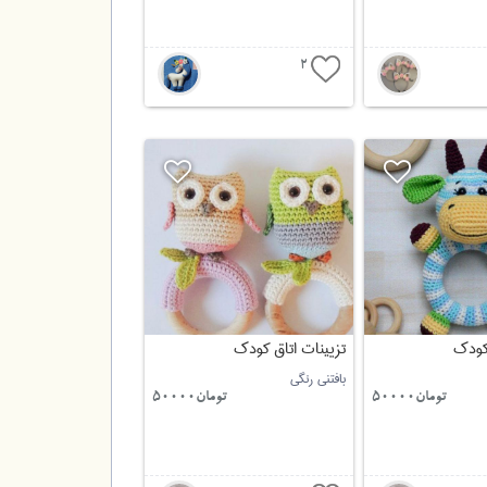
2
 کودک
تزیینات اتاق کودک
بافتنی رنگی
تومان50000
تومان50000