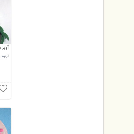
آویز 
آرتیم