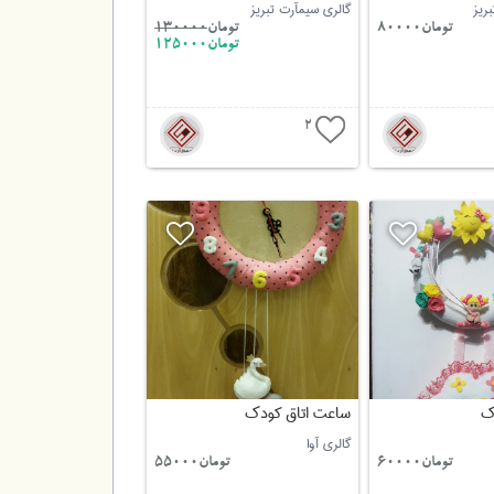
ریز
گالری سیمآرت تبریز
تومان80000
تومان
130000
تومان125000
2
ک
ساعت اتاق کودک
گالری آوا
تومان60000
تومان55000