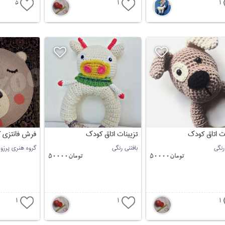
5
1
1
ات اتاق کودک
تزیینات اتاق کودک
فرش فانتزی 
رنگی
بافتنی رنگی
گروه هنری پرزو
تومان50000
تومان50000
1
1
1