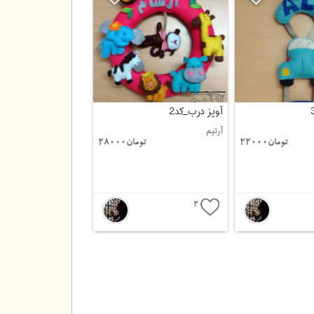
آویز درب_کد2
آرتیم
تومان22000
تومان28000
2