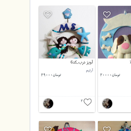
آویز درب_کد6
آرتیم
تومان20000
تومان29000
2