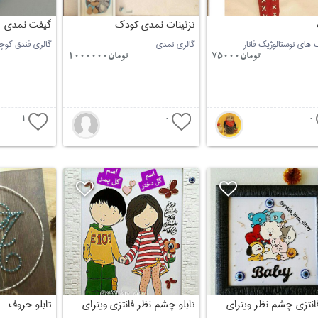
تزئینات نمدی کودک
گیفت نمدی
های نوستالوژیک فانار
گالری نمدی
گالری فندق کوچو
تومان75000
تومان1000000
1
0
0
 فانتزی چشم نظر ویترای
تابلو چشم نظر فانتزی ویترای
تابلو حروف