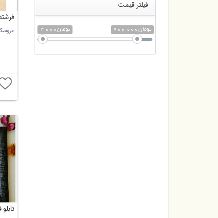
فیلتر قیمت
فرشته
عروسک 
900 000تومان
2 000تومان
تابلو