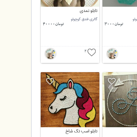
تابلو نمدی
لو
گالری فندق کوچولو
تومان3000
تومان40000
2
تابلو اسب تک شاخ