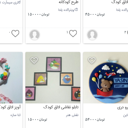
تاق کودک
طرح کودکانه
گالری سیمآرت تب
ویتراکده یلدا🎨
تومان45000
تومان150000
0
1
2
رو دری
تابلو نقاشی اتاق کودک
آویز اتاق کود
این
نقش هنر
ثنا سازه
تومان54000
تومان15000