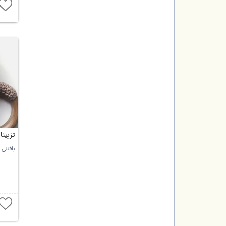
تزیین
بافتنی 