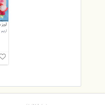
آویز 
آرتیم
درباره هنر من