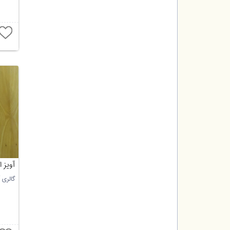
آویز 
گالری آ