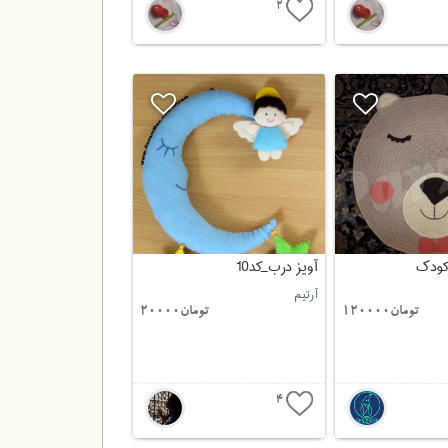
2
کودک
آویز درب_کد10
آرتیم
تومان120000
تومان20000
4