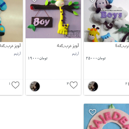
درب_کد5
آویز درب_کد4
آویز درب_کد3
آرتیم
آرتیم
تومان25000
تومان19000
1
3
2