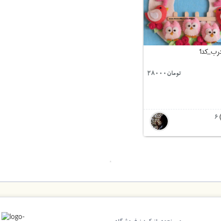
درب_کد1
تومان28000
6
نحوه باز کردن فروشگاه