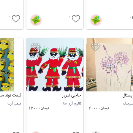
1
1
0
پستال
حاجی فیروز
گیفت تولد مین
اسپرینگ
گالری آزی سا
میمی آرت
تومان20000
تومان12000