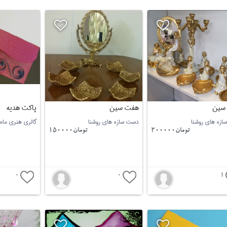
سین
هفت سین
پاکت هدیه
زه های روشنا
دست سازه های روشنا
گالری هنری ماه
تومان200000
تومان150000
0
0
1