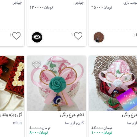
ـوسـ نازی
جینجر
جینجر
تومان25000
تومان130000
1
1
1
رغ رنگی
تخم مرغ رنگی
گل ویژه ولنتای
آزی سا
گالری آزی سا
mina
تومان
12000
تومان
10000
تومان10000
تومان8000