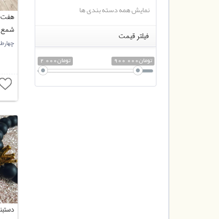
نمایش همه دسته بندی ها
هفت س
شمع و
فیلتر قیمت
چهارطا
900 000تومان
2 000تومان
دستبن