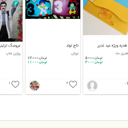
هدیه ویژه عید غدیر
تاج تولد
عروسک تزئین
هنری ماه
نورانی
روژین شاپ
تومان
5000
تومان
12000
تومان4000
تومان11000
1
2
0