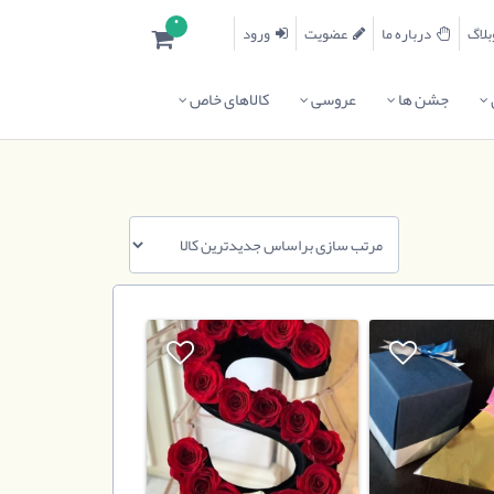
0
درباره ما
عضویت
ورود
جشن ها
عروسی
کالاهای خاص