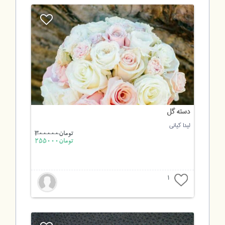
دسته گل
لیدا کیانی
تومان
300000
تومان255000
1