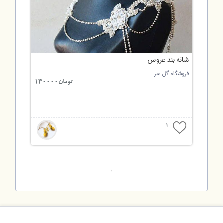
شانه بند عروس
فروشگاه گل سر
تومان130000
1