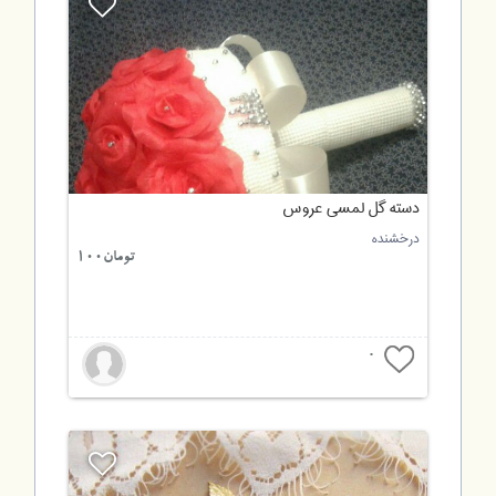
دسته گل لمسی عروس
درخشنده
تومان100
0