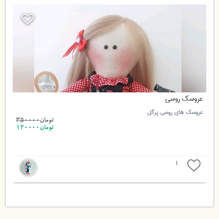
عروسک روسی
عروسک های روسی پرگل
6
تومان
350000
تومان120000
1