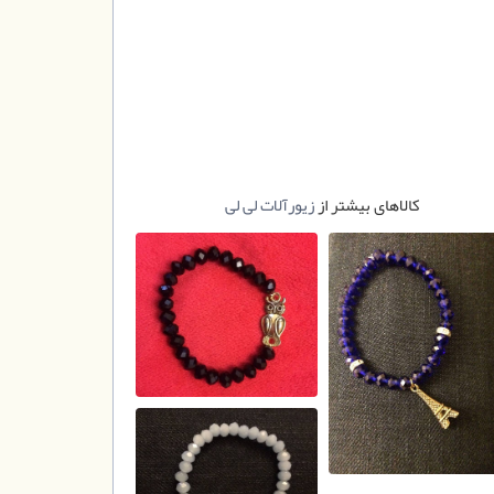
کالاهای بیشتر از
زیورآلات لی لی