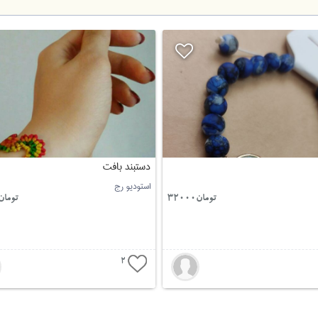
دستبند بافت
استودیو رج
تومان32000
تومان5000
2