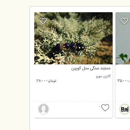
دستبند سنگی مدل کویین
گالری مهرو
3
تومان28000
0