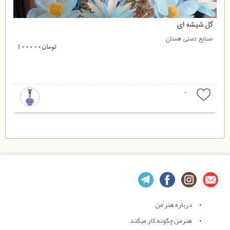
گل شیشه ای
صنایع دستی همدان
تومان100000
0
درباره هنر من
هنرمن چگونه کار میکند