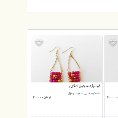
گوشواره منجوق طلایی
استودیو هنری قصیده وغزل
4
تومان40000