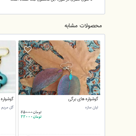
محصولات مشابه
گوشواره های برگی
گوشواره
لیان سازه
گل مریم
تومان60000
تومان
25000
تومان22000