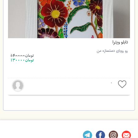
تابلو ویترا
رو رویای دستسازه من
تومان
140000
تومان130000
0