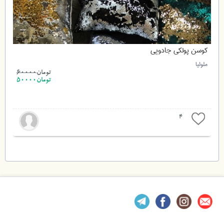
کوسن پولکی جادویی
ملولیا
تومان
60000
تومان50000
4