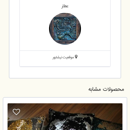
عطار
موقعیت:نیشابور
محصولات مشابه