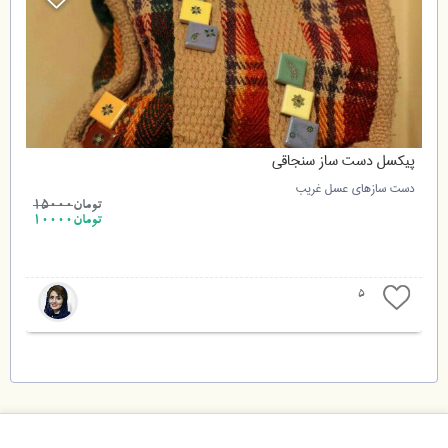
پیکسل دست ساز سنجاقی
دست سازهای عسل غریب
تومان
15000
تومان10000
5