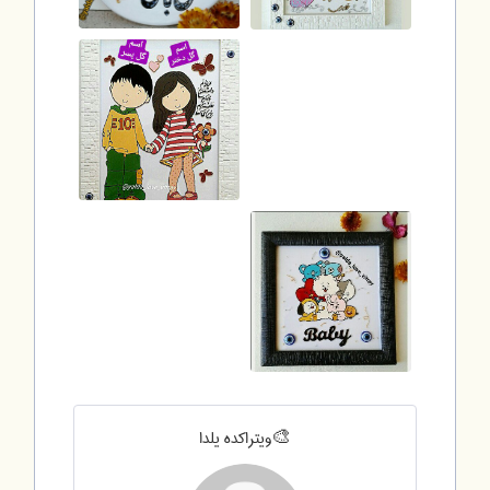
ویتراکده یلدا🎨