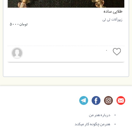
طلایی ساده
زیورآلات لی لی
تومان5000
0
درباره هنر من
هنرمن چگونه کار میکند