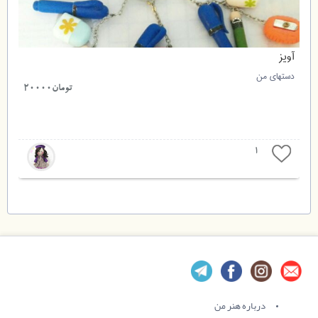
آویز
دستهای من
1
تومان20000
1
درباره هنر من