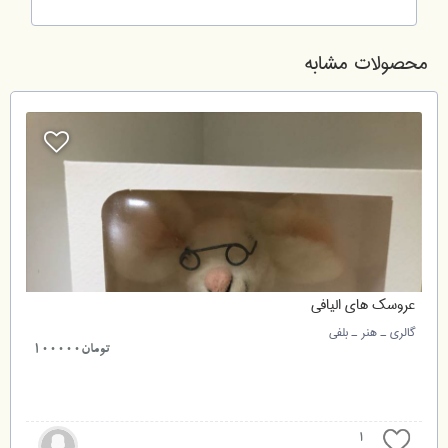
محصولات مشابه
عروسک های الیافی
گالری ـ هنر ـ بلفی
3
تومان100000
1