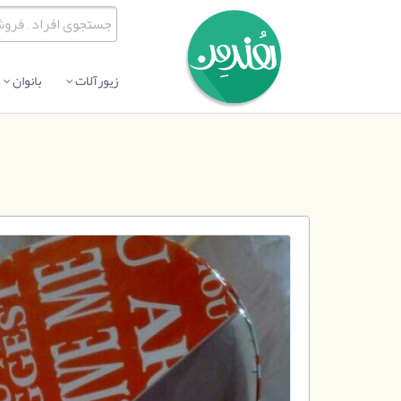
زیورآلات
بانوان