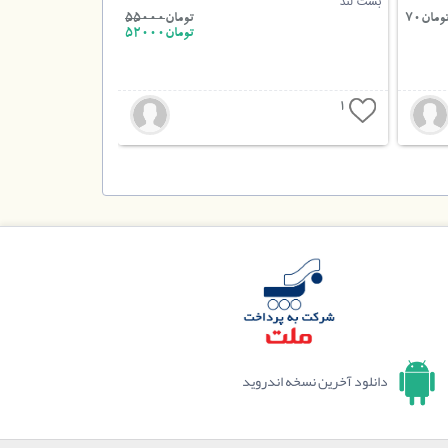
بست لند
ومان70
تومان
55000
تومان52000
1
دانلود آخرین نسخه اندروید