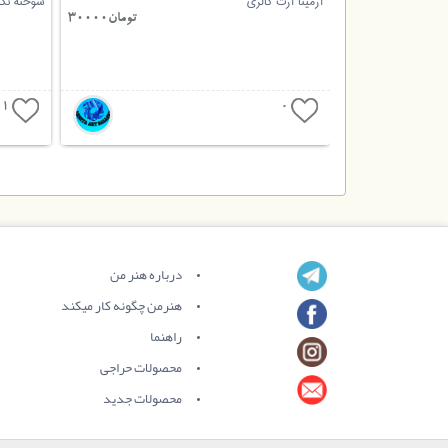
آرمیتا آرت گالری
سوخته نگا
تومان480000
تومان30000
1
0
درباره هنر من
هنرمن چگونه کار میکند
راهنما
محصولات حراجی
محصولات جدید