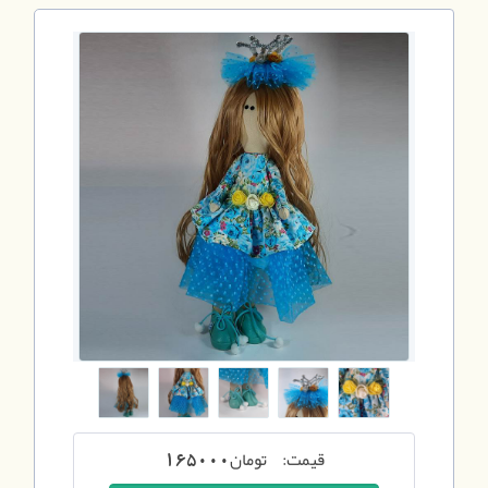
قیمت:
تومان
165000