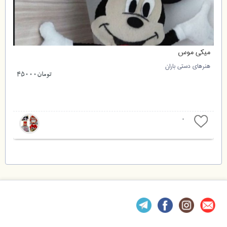
میکی موس
هنرهای دستی باران
تومان45000
0