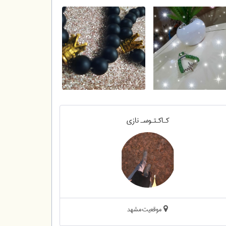
کـاکـتـوسـ نازی
موقعیت:مشهد