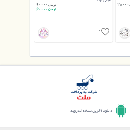
میمی آرت
3
تومان
90000
تومان60000
0
دانلود آخرین نسخه اندروید