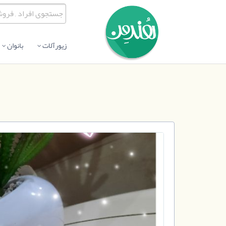
زیورآلات
بانوان