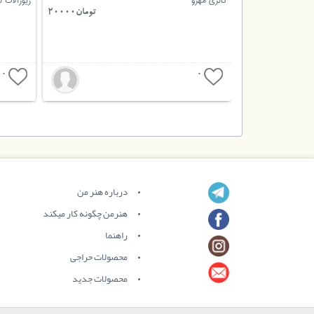
گالری مهرو
زیورآلات ل
تومان30000
تومان20000
0
0
درباره هنر من
هنرمن چگونه کار میکند
راهنما
محصولات حراجی
محصولات جدید