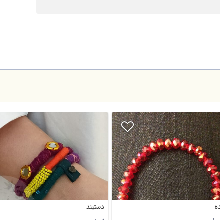
ه
دستبند