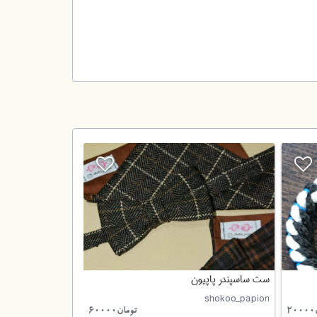
ست ساسپندر پاپیون
shokoo_papion
2
تومان60000