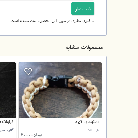
تا کنون نظری در مورد این محصول ثبت نشده است
محصولات مشابه
هره مشکی مات
دستبند پاراکورد
کراوات 
علی بافت
گالری سوز
تومان17000
تومان30000