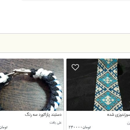
سوزندوزی شده
دستبند پاراکورد سه رنگ
ن
علی بافت
تومان240000
تومان0000