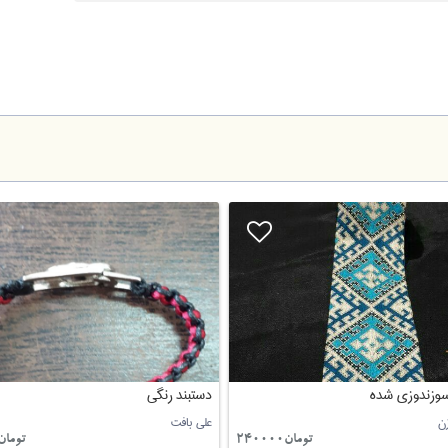
سوزندوزی شده
دستبند رنگی
ن
علی بافت
تومان240000
تومان5000