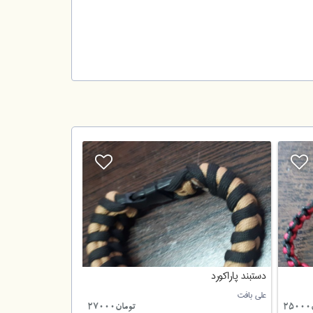
دستبند پاراکورد
علی بافت
2
تومان27000