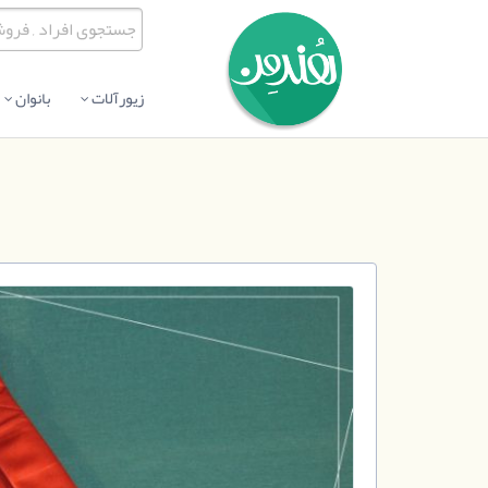
زیورآلات
بانوان