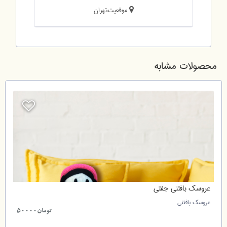
موقعیت:تهران
محصولات مشابه
عروسک بافتنی جفتی
عروسک بافتنی
تومان50000