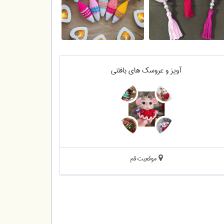
آویز و عروسک های بافتنی
موقعیت:قم