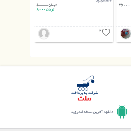
فاطیمارسولی
تومان
10000
تومان8000
2
دانلود آخرین نسخه اندروید