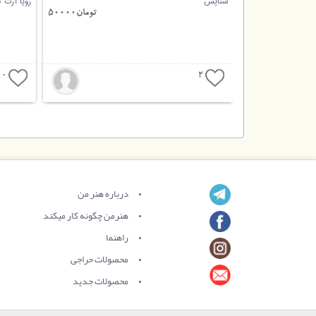
ستایش
رویا آرت گ
تومان
55000
تومان50000
تومان43000
0
2
درباره هنر من
هنرمن چگونه کار میکند
راهنما
محصولات حراجی
محصولات جدید