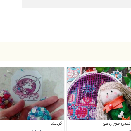
نمدی طرح روسی
گردنبند