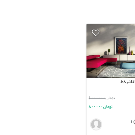
 نقاشیخط
تومان
1000000
تومان
800000
1