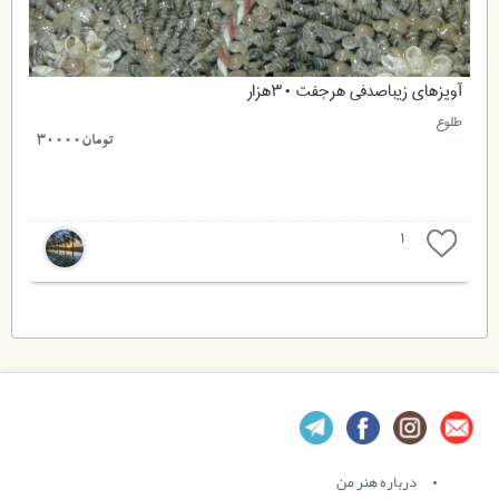
آویزهای زیباصدفی هرجفت ۳۰هزار
طلوع
تومان30000
1
درباره هنر من