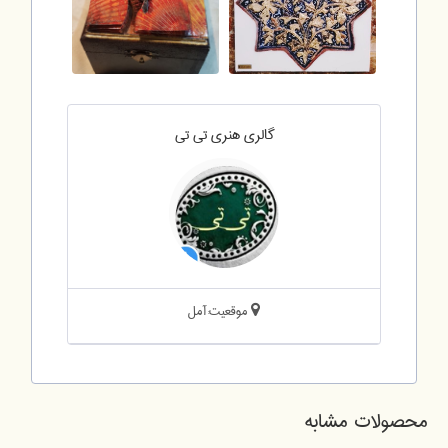
گالری هنری تی تی
موقعیت:آمل
محصولات مشابه