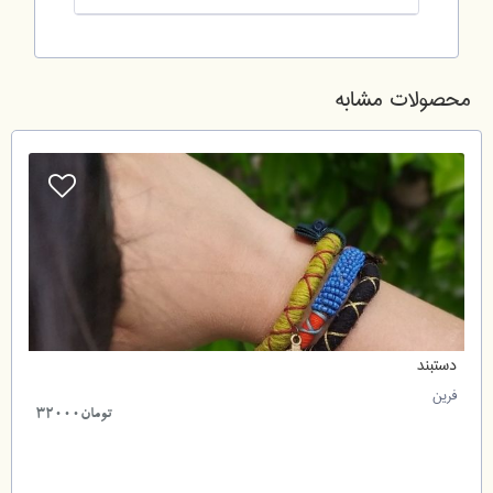
محصولات مشابه
دستبند
فرین
5
تومان32000