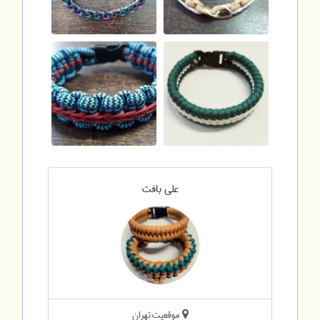
علی بافت
موقعیت:تهران